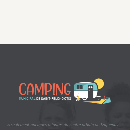
A seulement quelques minutes du centre urbain de Saguenay