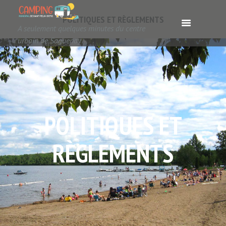
POLITIQUES ET RÈGLEMENTS
A seulement quelques minutes du centre
urbain de Saguenay
POLITIQUES ET
RÈGLEMENTS