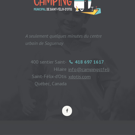
A seulement quelques minutes du centre
urbain de Saguenay
400 sentier Saint-
418 697 1617
Hilaire
info@campingstfeli
Saint-Félix-d'Otis
xdotis.com
Québec, Canada