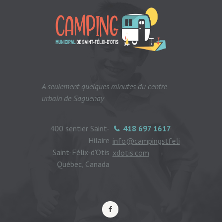
A seulement quelques minutes du centre
urbain de Saguenay
400 sentier Saint-
418 697 1617
Hilaire
info@campingstfeli
Saint-Félix-d'Otis
xdotis.com
Québec, Canada