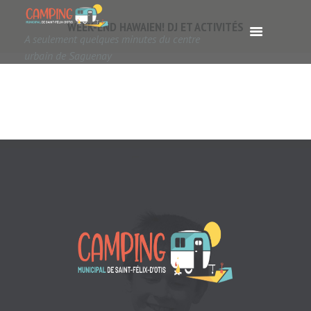
WEEK-END HAWAIEN! DJ ET ACTIVITÉS
A seulement quelques minutes du centre
urbain de Saguenay