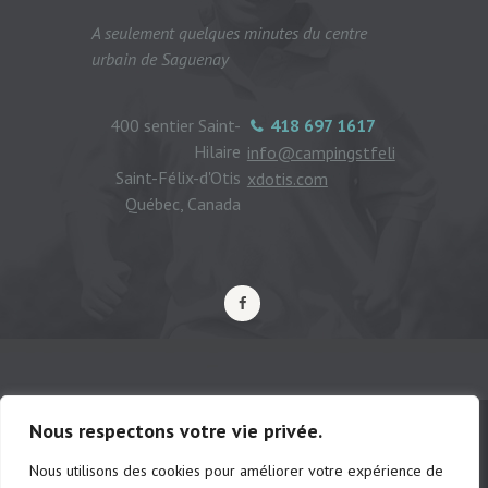
A seulement quelques minutes du centre
urbain de Saguenay
400 sentier Saint-
418 697 1617
Hilaire
info@campingstfeli
Saint-Félix-d'Otis
xdotis.com
Québec, Canada
Nous respectons votre vie privée.
Nous utilisons des cookies pour améliorer votre expérience de
© Camping municipal de St-Félix d'Otis,