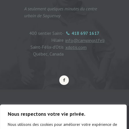
A seulement quelques minutes du centre
urbain de Saguenay
400 sentier Saint-
418 697 1617
Hilaire
info@campingstfeli
Saint-Félix-d'Otis
xdotis.com
Québec, Canada
Nous respectons votre vie privée.
Nous utilisons des cookies pour améliorer votre expérience de
© Camping municipal de St-Félix d'Otis,