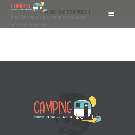
WEEK-END FORMULE 1
A seulement quelques minutes du centre
urbain de Saguenay