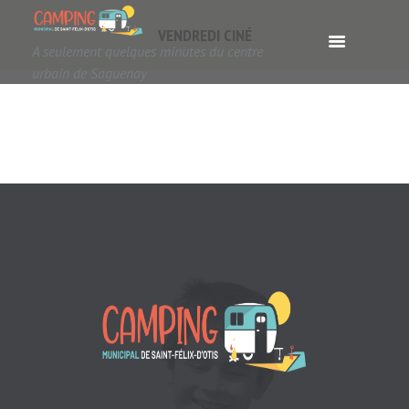
VENDREDI CINÉ
A seulement quelques minutes du centre
urbain de Saguenay