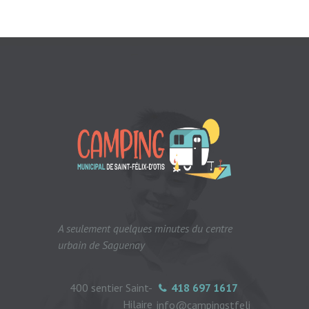
A seulement quelques minutes du centre
urbain de Saguenay
400 sentier Saint-
418 697 1617
Hilaire
info@campingstfeli