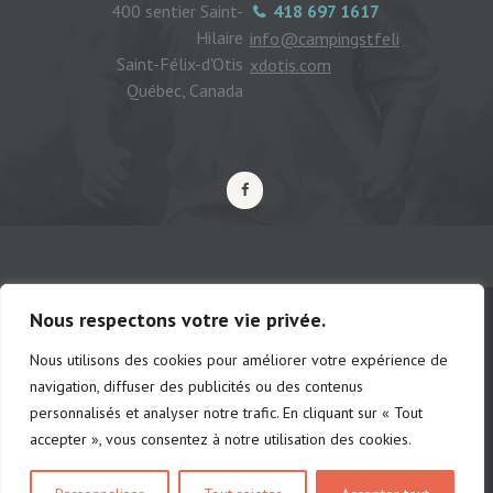
400 sentier Saint-
418 697 1617
Hilaire
info@campingstfeli
Saint-Félix-d'Otis
xdotis.com
Québec, Canada
Nous respectons votre vie privée.
Nous utilisons des cookies pour améliorer votre expérience de
© Camping municipal de St-Félix d'Otis,
navigation, diffuser des publicités ou des contenus
tous droits réservés |
Politique de
personnalisés et analyser notre trafic. En cliquant sur « Tout
confidentialité
accepter », vous consentez à notre utilisation des cookies.
# d'établissements: chalet 222691 |