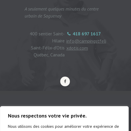
A seulement quelques minutes du centre
urbain de Saguenay
400 sentier Saint-
418 697 1617
Hilaire
info@campingstfeli
Saint-Félix-d'Otis
xdotis.com
Québec, Canada
Nous respectons votre vie privée.
Nous utilisons des cookies pour améliorer votre expérience de
© Camping municipal de St-Félix d'Otis,