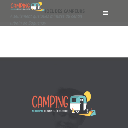
NOËL DES CAMPEURS
A seulement quelques minutes du centre
urbain de Saguenay