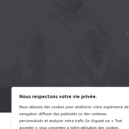
S
© Camping municipal de St-Félix d'Otis, t
Nous respectons votre vie privée.
# d'établissements: chalet 222691 | ca
Nous utilisons des cookies pour améliorer votre expérience de
navigation, diffuser des publicités ou des contenus
personnalisés et analyser notre trafic. En cliquant sur « Tout
accepter », vous consentez à notre utilisation des cookies.