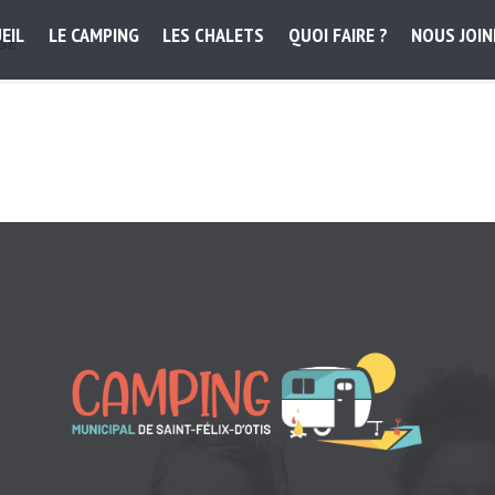
EIL
LE CAMPING
LES CHALETS
QUOI FAIRE ?
NOUS JOI
SE