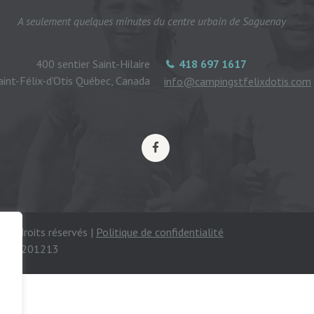
A seulement quelques minutes du centre urbain de Saguenay
400 sentier Saint-Hilaire
418 697 1617
aint-Félix-d'Otis Québec, Canada
info@campingstfelixdotis.com
ous droits réservés |
Politique de confidentialité
mping 201213