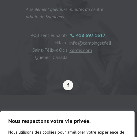
A seulement quelques minutes du centre
urbain de Saguenay
400 sentier Saint-
418 697 1617
Hilaire
info@campingstfeli
Saint-Félix-d'Otis
xdotis.com
Québec, Canada
Nous respectons votre vie privée.
Nous utilisons des cookies pour améliorer votre expérience de
© Camping municipal de St-Félix d'Otis,