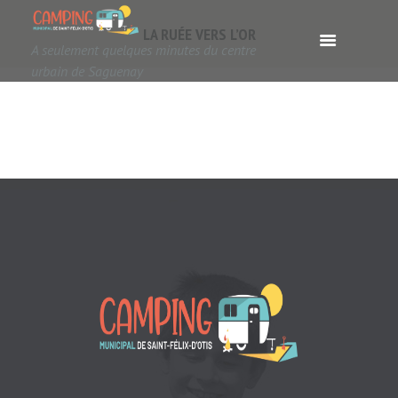
LA RUÉE VERS L’OR
A seulement quelques minutes du centre
urbain de Saguenay