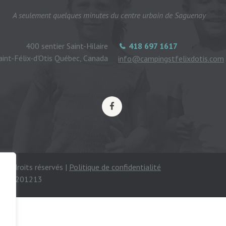
A seulement quelques minutes du centre urbain de Saguenay
400 sentier Saint-Hilaire
418 697 1617
aint-Félix-d'Otis Québec, Canada
info@campingstfelixdotis.com
ous droits réservés |
Politique de confidentialité
mping 201213