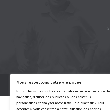
S
© Camping municipal de St-Félix d'Otis, t
Nous respectons votre vie privée.
# d'établissements: chalet 222691 | ca
Nous utilisons des cookies pour améliorer votre expérience de
navigation, diffuser des publicités ou des contenus
personnalisés et analyser notre trafic. En cliquant sur « Tout
accepter », vous consentez à notre utilisation des cookies.