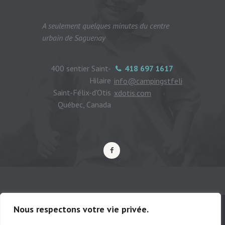
A seulement quelques minutes du centre
urbain de Saguenay
400 sentier Saint-
418 697 1617
Hilaire
info@campingstfeli
Saint-Félix-d'Otis
xdotis.com
Québec, Canada
Nous respectons votre vie privée.