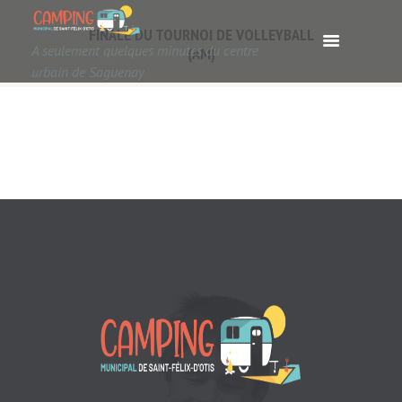
FINALE DU TOURNOI DE VOLLEYBALL
A seulement quelques minutes du centre
(AM)
urbain de Saguenay