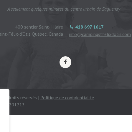
A seulement quelques minutes du centre urbain de Saguenay
400 sentier Saint-Hilaire
418 697 1617
aint-Félix-d'Otis Québec, Canada
info@campingstfelixdotis.com
ous droits réservés |
Politique de confidentialité
mping 201213