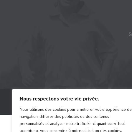
S
© Camping municipal de St-Félix d'Otis, t
Nous respectons votre vie privée.
# d'établissements: chalet 222691 | ca
Nous utilisons des cookies pour améliorer votre expérience de
navigation, diffuser des publicités ou des contenus
personnalisés et analyser notre trafic. En cliquant sur « Tout
accepter », vous consentez à notre utilisation des cookies.