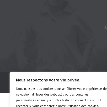
S
© Camping municipal de St-Félix d'Otis, t
Nous respectons votre vie privée.
# d'établissements: chalet 222691 | ca
Nous utilisons des cookies pour améliorer votre expérience de
navigation, diffuser des publicités ou des contenus
personnalisés et analyser notre trafic. En cliquant sur « Tout
accepter », vous consentez à notre utilisation des cookies.