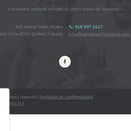
A seulement quelques minutes du centre urbain de Saguenay
400 sentier Saint-Hilaire
418 697 1617
aint-Félix-d'Otis Québec, Canada
info@campingstfelixdotis.com
ous droits réservés |
Politique de confidentialité
mping 201213