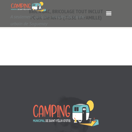
BRIC A BAC, BRICOLAGE TOUT INCLUT
A seulement quelques minutes du centre
POUR ENFANTS (TISSE TA FAMILLE)
urbain de Saguenay