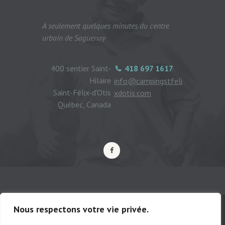
A seulement quelques minutes du centre
urbain de Saguenay
400 sentier Saint-
418 697 1617
Hilaire
info@campingstfeli
Saint-Félix-d'Otis
xdotis.com
Québec, Canada
Nous respectons votre vie privée.