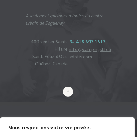
A seulement quelques minutes du centre
urbain de Saguenay
400 sentier Saint-
418 697 1617
Hilaire
info@campingstfeli
Saint-Félix-d'Otis
xdotis.com
Québec, Canada
Nous respectons votre vie privée.