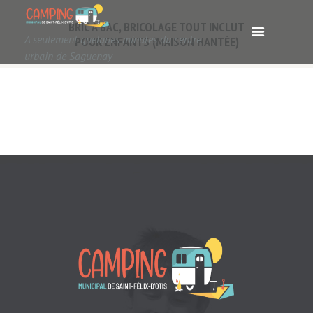
BRIC A BAC, BRICOLAGE TOUT INCLUT
A seulement quelques minutes du centre
POUR ENFANTS (MAISON HANTÉE)
urbain de Saguenay