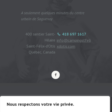
A seulement quelques minutes du centre
urbain de Saguenay
400 sentier Saint-
418 697 1617
Hilaire
info@campingstfeli
Saint-Félix-d'Otis
xdotis.com
Québec, Canada
Nous respectons votre vie privée.