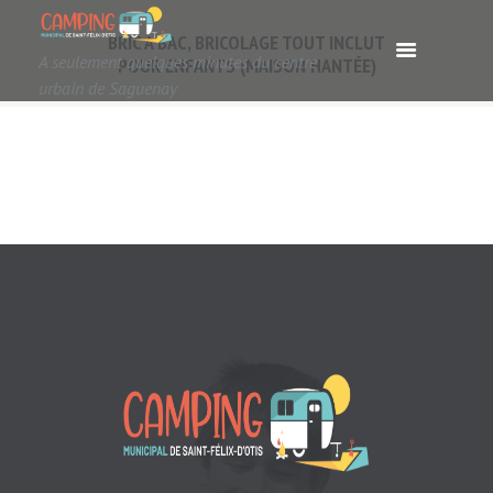
BRIC A BAC, BRICOLAGE TOUT INCLUT
A seulement quelques minutes du centre
POUR ENFANTS (MAISON HANTÉE)
urbain de Saguenay