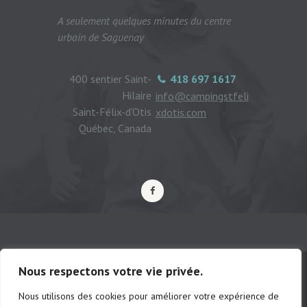
A seulement quelques minutes du centre
urbain de Saguenay
400 sentier Saint-
418 697 1617
Hilaire
info@campingstfeli
Saint-Félix-d'Otis
xdotis.com
Québec, Canada
Nous respectons votre vie privée.
Nous utilisons des cookies pour améliorer votre expérience de
© Camping municipal de St-Félix d'Otis,