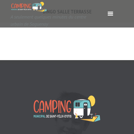
BINGO SALLE TERRASSE
A seulement quelques minutes du centre
urbain de Saguenay