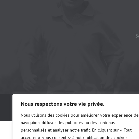
S
© Camping municipal de St-Félix d'Otis, t
Nous respectons votre vie privée.
# d'établissements: chalet 222691 | ca
Nous utilisons des cookies pour améliorer votre expérience de
navigation, diffuser des publicités ou des contenus
personnalisés et analyser notre trafic. En cliquant sur « Tout
accepter », vous consentez à notre utilisation des cookies.