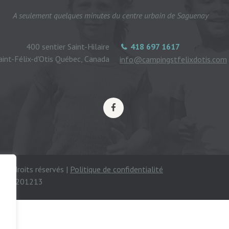
A seulement quelques minutes du centre urbain de Saguenay
400 sentier Saint-Hilaire
418 697 1617
aint-Félix-d'Otis Québec, Canada
info@campingstfelixdotis.com
ous droits réservés |
Politique de confidentialité
mping 201213