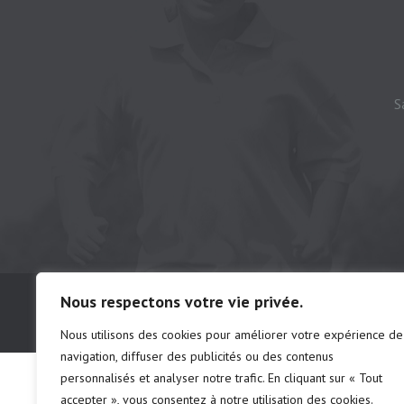
S
© Camping municipal de St-Félix d'Otis, t
Nous respectons votre vie privée.
# d'établissements: chalet 222691 | ca
Nous utilisons des cookies pour améliorer votre expérience de
navigation, diffuser des publicités ou des contenus
personnalisés et analyser notre trafic. En cliquant sur « Tout
accepter », vous consentez à notre utilisation des cookies.