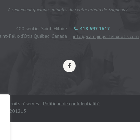
A seulement quelques minutes du centre urbain de Saguenay
400 sentier Saint-Hilaire
418 697 1617
aint-Félix-d'Otis Québec, Canada
info@campingstfelixdotis.com
ous droits réservés |
Politique de confidentialité
mping 201213