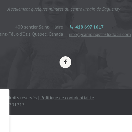
A seulement quelques minutes du centre urbain de Saguenay
400 sentier Saint-Hilaire
418 697 1617
aint-Félix-d'Otis Québec, Canada
info@campingstfelixdotis.com
ous droits réservés |
Politique de confidentialité
mping 201213