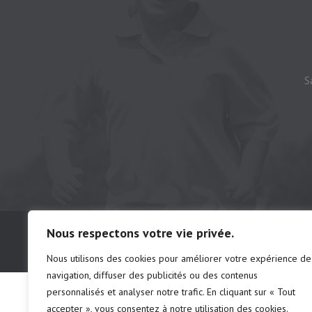
S
© Camping municipal de St-Félix d'Otis, t
Nous respectons votre vie privée.
# d'établissements: chalet 222691 | ca
Nous utilisons des cookies pour améliorer votre expérience de
navigation, diffuser des publicités ou des contenus
personnalisés et analyser notre trafic. En cliquant sur « Tout
accepter », vous consentez à notre utilisation des cookies.