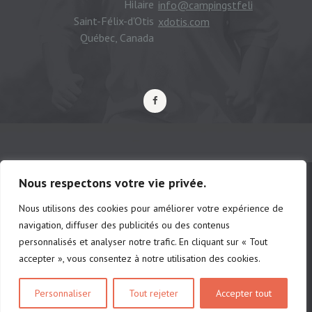
Hilaire
info@campingstfeli
Saint-Félix-d'Otis
xdotis.com
Québec, Canada
Nous respectons votre vie privée.
Nous utilisons des cookies pour améliorer votre expérience de
© Camping municipal de St-Félix d'Otis,
navigation, diffuser des publicités ou des contenus
tous droits réservés |
Politique de
personnalisés et analyser notre trafic. En cliquant sur « Tout
confidentialité
accepter », vous consentez à notre utilisation des cookies.
# d'établissements: chalet 222691 |
Personnaliser
Tout rejeter
Accepter tout
camping 201213