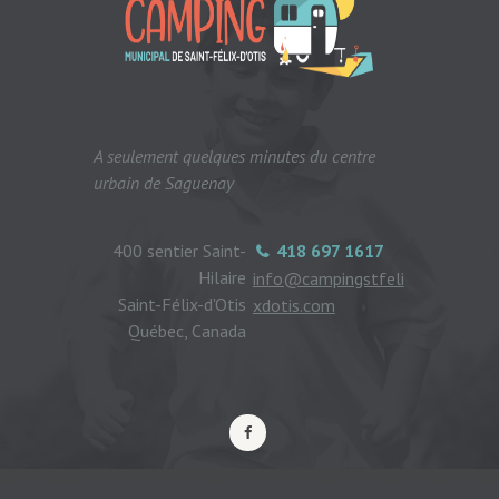
A seulement quelques minutes du centre
urbain de Saguenay
400 sentier Saint-
418 697 1617
Hilaire
info@campingstfeli
Saint-Félix-d'Otis
xdotis.com
Québec, Canada