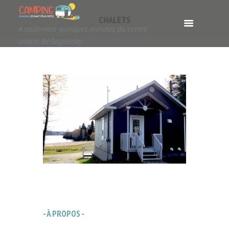
CHALETS
A seulement quelques minutes du centre
urbain de Saguenay
- À PROPOS -