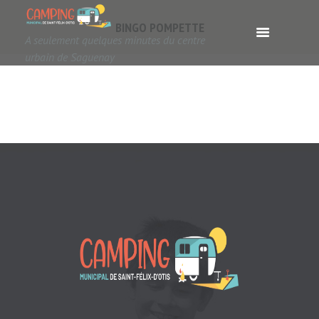
BINGO POMPETTE
A seulement quelques minutes du centre
urbain de Saguenay