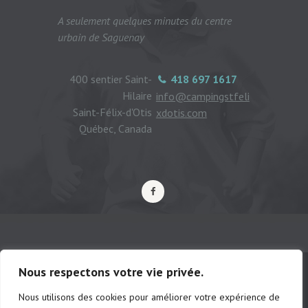
A seulement quelques minutes du centre
urbain de Saguenay
400 sentier Saint-
418 697 1617
Hilaire
info@campingstfeli
Saint-Félix-d'Otis
xdotis.com
Québec, Canada
Nous respectons votre vie privée.
Nous utilisons des cookies pour améliorer votre expérience de
© Camping municipal de St-Félix d'Otis,